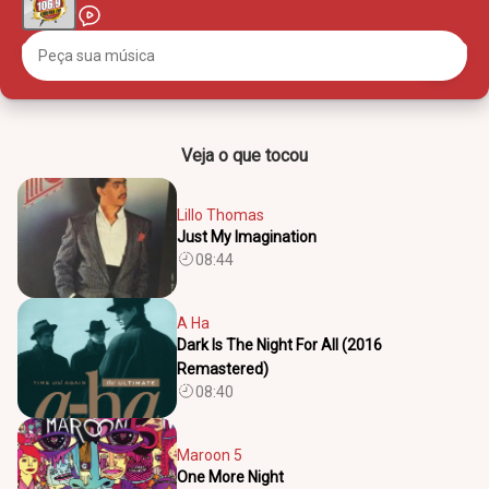
Veja o que tocou
Lillo Thomas
Just My Imagination
08:44
A Ha
Dark Is The Night For All (2016
Remastered)
08:40
Maroon 5
One More Night