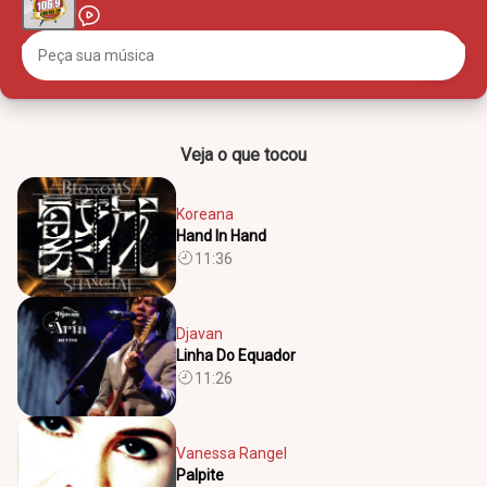
Veja o que tocou
Koreana
Hand In Hand
11:36
Djavan
Linha Do Equador
11:26
Vanessa Rangel
Palpite