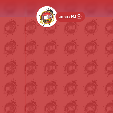
Limeira FM