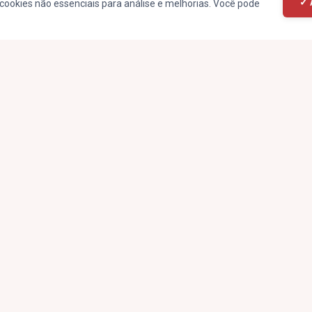
✓ 
cookies não essenciais para análise e melhorias. Você pode
Rua Piauí, 493, Vila Cláudia, Limeira - SP, 13480-406
(19) 99172-8388
comercial@limeirafm.com.br
Desenvolvido por