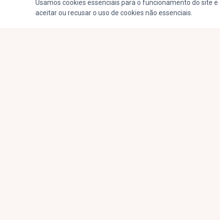
Usamos cookies essenciais para o funcionamento do site e 
aceitar ou recusar o uso de cookies não essenciais.
AO VIVO
© 2026,
Limeira FM.
Todos os direitos reservados.